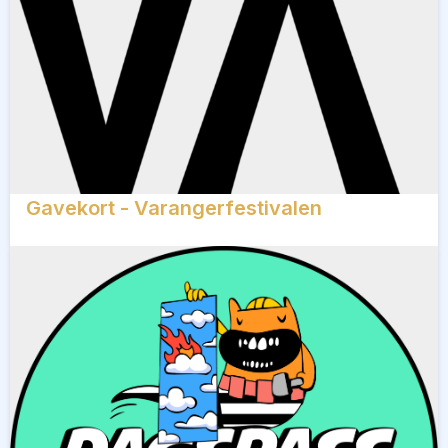
Gavekort - Varangerfestivalen